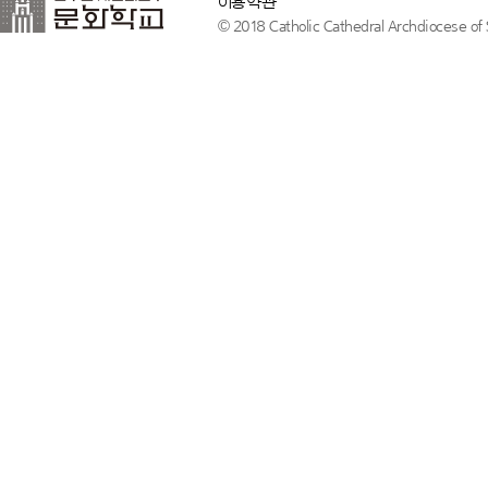
이용약관
© 2018 Catholic Cathedral Archdiocese of S