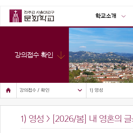
학교소개
강의접수 확인
강의접수 / 확인
1) 영성
1) 영성 > [2026/봄] 내 영혼의 
소개
공지사항
사진방