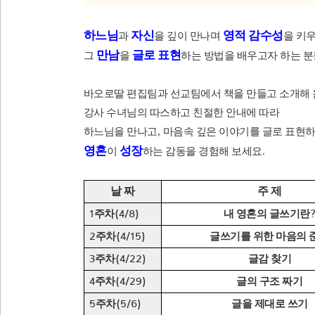
하느님
자신
영적 감수성
과
을 깊이 만나며
을 키
만남
글로 표현
그
을
하는 방법을 배우고자 하는 
바오로딸 편집팀과 선교팀에서 책을 만들고 소개해 
강사 수녀님의 따스하고 친절한 안내에 따라
하느님을 만나고
,
마음속 깊은 이야기를 글로 표현
영혼
성장
이
하는 감동을 경험해 보세요
.
날 짜
주 제
주차
내 영혼의 글쓰기란
1
(4/8)
주차
글쓰기를 위한 마음의 
2
(4/15)
주차
글감 찾기
3
(4/22)
주차
글의 구조 짜기
4
(4/29)
주차
글을 제대로 쓰기
5
(5/6)