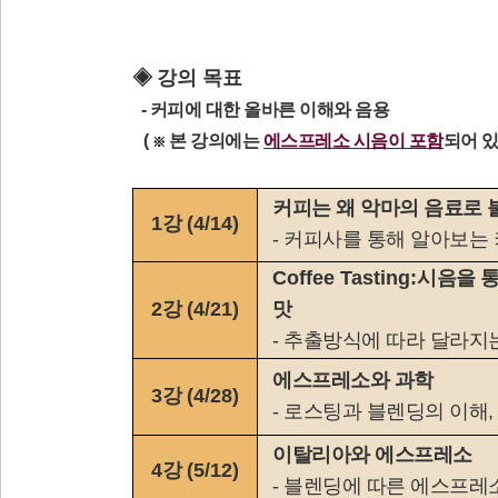
◈
강의 목표
- 커피에 대한 올바른 이해와 음용
(
본 강의에는
에스프레소 시음이 포함
되어 있
※
커피는 왜 악마의 음료로
1
강
(4/14)
- 커피사를 통해 알아보는
Coffee Tasting:
시음을 
2
강
(4/21)
맛
- 추출방식에 따라 달라지
에스프레소와 과학
3
강
(4/28)
- 로스팅과 블렌딩의 이해
이탈리아와 에스프레소
4
강
(5/12)
- 블렌딩에 따른 에스프레