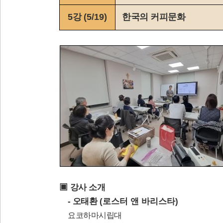
5
강
(5/19)
한국의 커피문화
▣
강사 소개
-
오태환
(로스터 앤 바리스타
)
요코하마시립대