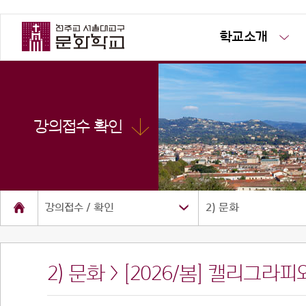
학교소개
강의접수 확인
강의접수 / 확인
2) 문화
2) 문화 > [2026/봄] 캘리그
소개
공지사항
사진방