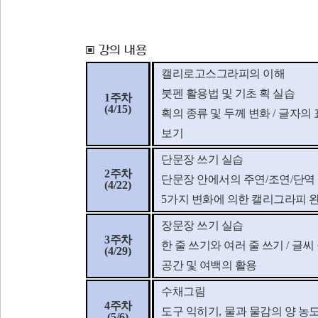
▣
강의 내용
캘리로고스그라피의 이해
붓펜 활용법 및 기초 획 실습
1
주차
(4/15)
획의 종류 및 두께 변화
/
글자의
보기
단문장 쓰기 실습
2
주차
단문장 안에서의 주연
/
조연
/
단역
(4/22)
5
가지 변화에 의한 캘리그라피 완
장문장 쓰기 실습
3
주차
한 줄 쓰기와 여러 줄 쓰기
/
글씨
(4/29)
공간 및 여백의 활용
수채그림
4
주차
도구 익히기
,
물과 물감의 양 농
(5/6)