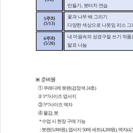
만들기
,
붓터치 연습
꽃과 나무 배 그리기
5
주차
(5/13)
다양한 색상으로 나뭇잎 리스 그
내 마음속의 성경구절 쓰기 작
6
주차
(5/20)
발표 나눔
▣
준비물
① 쿠레다케 붓펜(검정색 24호)
② 5*7
사이즈 엽서지
③
5*7
사이즈 액자
④ 물감, 붓
* 수업 시 현장 구매 가능
: 붓펜(5,000원), 엽서지 50매 세트(4,200원), 액자(4,