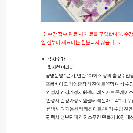
※ 수강 접수 완료 시 재료를 구입합니다. 수강
일 전부터 재료비는 환불되지 않습니다.
▣ 강사소개
- 황지현 마리아
공방운영 5년차,
연간
100
회 이상의 출강수업
프롬바이오 기업출강 레진아트
20
명 대상 수
안성시 건강가정지원센터 레진아트 폰케이
안성시 건강가정지원센터 레진아트
4
회기 수
평택시 다가온센터 레진아트 4회기 수업 진행
평택시 청년단체 레진소주잔 만들기 10명 대상