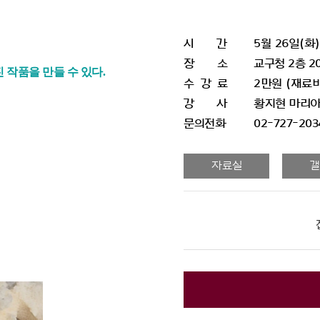
시 간
5월 26일(화)
장 소
교구청 2층 20
 작품을 만들 수 있다
.
수 강 료
2만원 (재료비 
강 사
황지현 마리
문의전화
02-727-203
자료실
갤