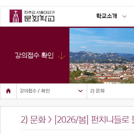
학교소개
강의접수 확인
강의접수 / 확인
2) 문화
2) 문화 > [2026/봄] 펀치니들
소개
공지사항
사진방