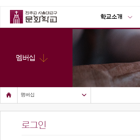
학교소개
멤버십
맴버십
로그인