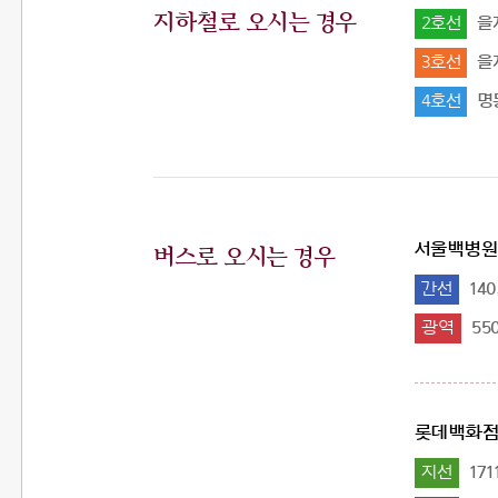
지하철로 오시는 경우
2호선
을지
3호선
을지
4호선
명동
서울백병원
버스로 오시는 경우
간선
140,
광역
550
롯데백화점
지선
1711