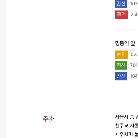
간선
103,
광역
250
명동역 앞
순환
02,
지선
701
간선
104,
서울시 중구
주소
천주교 서
* 주차가 