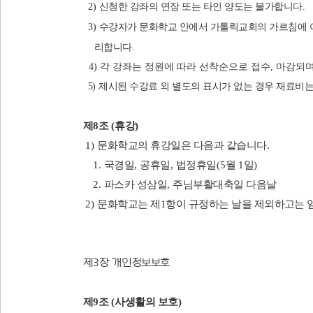
2)
신청한 강좌의 연장 또는 타인 양도는 불가합니다
.
3)
수강자가 문화학교 안에서 가톨릭교회의 가르침에 어
리합니다
.
4
)
각 강좌는 정원에 따라 선착순으로 접수,
마감되
5
)
제시된 수강료 외 별도의 표시가 없는 경우 재료비
제
8
조
(
휴강
)
1)
문화학교의 휴강일은 다음과 같습니다
.
1.
국경일
,
공휴일
,
법정휴일
(5
월
1
일
)
2.
파스카 성삼일
,
주님부활대축일 다음날
2)
문화학교는
제
1
항이 규정하는 날을 제외하고는 
제
3
장 개인정보보호
제
9
조
(
사생활의 보호
)