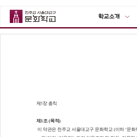
학교소개
제
1
장 총​칙
​​제
1
조
(
목적
)
이 약관은 천주교 서울대교구 문화학교
(
이하
‘
문화