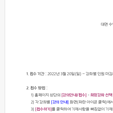
대면 수
1. 접수 기간 :
2022년 3월 20일(일) ~ 강좌별 인원 마
2. 접수 방법 :
1) 홈페이지 상단의
[강의안내/접수]
-
희망강좌 선택
2) 각 강좌별
[강의 안내]
화면(파란 아이콘 클릭)에서 
3)
[접수하기]
를 클릭하여 기재사항을 빠짐없이 기재