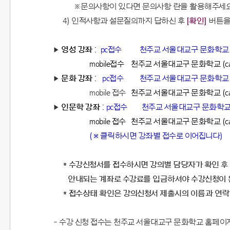
※문의사항이 있다면 문의사항 란을 활용해주세
4) 인적사항과 설문질의까지 답하신 후
[확인]
버튼을
▶
영성 강좌
:
pc접수
천주교 서울대교구 문화학교 (cath
mobile접수
천주교 서울대교구 문화학교 (cathol
▶
문화 강좌
:
pc접수
천주교 서울대교구 문화학교 (cath
mobile 접수
천주교 서울대교구 문화학교 (cathol
▶
인문학 강좌
:
pc접수
천주교 서울대교구 문화학교 (cath
mobile 접수
천주교 서울대교구 문화학교 (cathol
(
클릭하시면 강좌별 접수로 이어집니다)
※
* 수강신청서를 접수하시면 강의별 담당자가 확인 
안내되는 계좌로 수강료를 입금하셔야 수강신청이 
* 접수상태 확인은 강의신청서 제출시의 이름과 연락
- 수강 신청 접수는 천주교 서울대교구 문화학교 홈페이