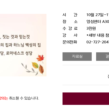
시 간
10월 27일~1
장 소
영성센터 A304
수 강 료
3만원
강 사
*세부 내용 
문의전화
02-727-204
자료실
갤
강의는
취소될 수
있습니다.