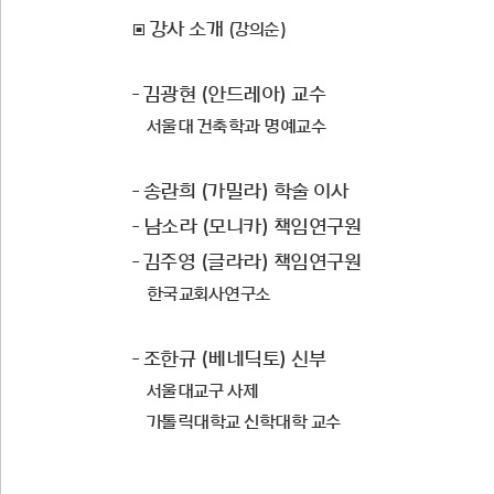
강사 소개
▣
(강의순)
김광현 (안드레아) 교수
-
서울대 건축학과 명예교수
송란희 (가밀라) 학술 이사
-
남소라 (모니카) 책임
연구원
-
김주영 (글라라) 책임
연구원
-
한국교회사연구소
조한규 (베네딕토) 신부
-
서울대교구 사제
가톨릭대학교 신학대학 교수