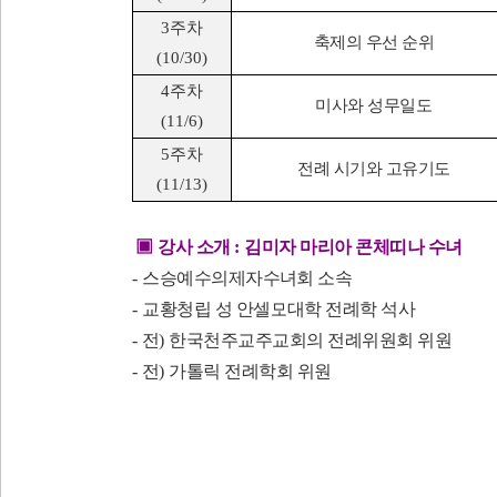
3
주차
축제의 우선 순위
(10/30)
4
주차
미사와 성무일도
(11/6)
5
주차
전례 시기와 고유기도
(11/13)
▣
강사 소개
:
김미자 마리아 콘체띠나 수녀
-
스승예수의제자수녀회 소속
-
교황청립 성 안셀모대학 전례학 석사
-
전
)
한국천주교주교회의 전례위원회 위원
-
전
)
가톨릭 전례학회 위원