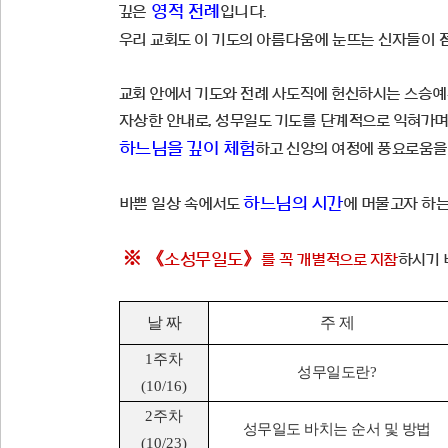
영적 전례
깊은
입니다.
우리 교회도 이 기도의 아름다움에 눈뜨는 신자들이 
교회 안에서 기도와 전례 사도직에 헌신하시는
스승예
자상한 안내로,
성무일도 기도를 단계적으로 익혀가
하느님을
깊이 체험
하고
신앙의 여정에 풍요로움을 
하느님의 시간
바쁜 일상 속에서도
에 머물고자 하는
※
《
》
소성무일도
를 꼭 개별적으로 지참
하시기 
날 짜
주 제
1
주차
성무일도란
?
(10/16)
2
주차
성무일도 바치는 순서 및 방법
(10/23)